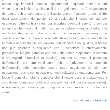
carico degli immobili ipoteche, pignoramenti, sequestri, servitù o altri
vincoli che ne limitino la disponibilità o il godimento; ed è responsabile
del danno subito dalla parte che li abbia ignorati fidandosi a buon diritto
degli accertamenti del notaio. Se si vuole che il notaio compia tale
esame per oltre venti anni (es.:per accertare eventuali servitù) o compia
indagini anche presso altri uffici (es.: per accertare la regolarità edilizia di
un fabbricato, vincoli urbanistici ecc.), è necessario conferirgli uno
specifico incarico e che egli lo accetti. In ogni caso, se sia venduto un
immobile acquistato per usucapione non dichiarata dal giudice, il notaio
non può garantire all'acquirente che il venditore è effettivamente
proprietario. Nè può garantire che colui che risulta proprietario in catasto
e nei registri immobiliari (o tavolari), ma non ha avuto il possesso
dell'immobile per oltre venti anni, abbia effettivamente la proprietà
dell'immobile (che potrebbe essere stato acquistato da altri per
usucapione, anche se l'usucapione non risultasse da una sentenza). Per
legge il consiglio notarile controlla che il notaio osservi esattamente i
suoi doveri (compreso l'obbligo di risarcire i danni di cui sia responsabile);
e interviene, su richiesta, per comporre le controversie tra il notaio e i
clienti.
tratto da
www.notariato.it