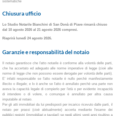
sistematiche
Chiusura ufficio
Lo Studio Notarile Bianchini di San Donà di Piave rimarrà chiuso
dal 10 agosto 2026 al 21 agosto 2026 compresi.
Riaprirà lunedì 24 agosto 2026.
Garanzie e responsabilità del notaio
Il notaio garantisce che l'atto notarile è conforme alla volontà delle parti,
che ha accertato ed adeguato alle norme imperative di legge (cioè alle
norme di legge che non possono essere derogate per volontà delle parti).
E' infatti responsabile se l'atto notarile è nullo perchè manifestamente
illecito o illegale; e lo è anche se l'atto è annullato perchè una parte non
aveva la capacità legale di compierlo per l'età o per evidente incapacità
di intendere o di volere, o comunque è annullato per altra causa
imputabile al notaio.
Per gli atti immobiliari da lui predisposti per incarico ricevuto dalle parti, il
notaio per prassi (cioè abitualmente) accerta mediante l'esame dei
pubblici registri (immobiliari e tavolari) se negli ultimi venti anni risultino a