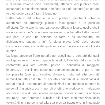
e di ultima volontà (cioè testamenti), attribuire loro pubblica fede,
conservarli e rilasciarne copie, certificati (e cioè riassunti) ed estratti
(e cioè copie parziali) (art. 1 legge not.).
L’atto redatto dal notaio è un atto pubblico, perché il notaio è
autorizzato ad attribuirgli pubblica fede (perciò è un pubblico
ufficiale). Come tale ha una particolare efficacia legale: quello che il
notaio attesta nell’atto notarile (esempio: che ha letto l’atto davanti
alle parti, o che una persona ha fatto o ha sottoscritto una
dichiarazione davanti a lui) fa piena prova (cioè deve essere
considerato vero, anche dal giudice), salvo che sia accertato il reato
di falso.
La legge prescrive l’atto notarile per quegli atti e contratti dei quali
vuol garantire al massimo grado la legalità, l’identità delle parti e la
conformità alla loro volontà, perché li considera di maggiore
importanza:- per il loro contenuto economico-sociale o per la loro
complessità (esempio: vendite, divisioni, mutui ed altri contratti
immobiliari, atti costitutivi di società commerciali e modificativi di
statuti sociali, costituzioni di associazioni che intendono ottenere la
personalità giuridica ecc.);- per gli effetti che producono in relazione
allo stato civile di una persona (esempio: riconoscimento di un figlio
naturale);- per l’interesse pubblico alla libera manifestazione della
volontà di una persona ed alla sua precisa traduzione in linguaggio