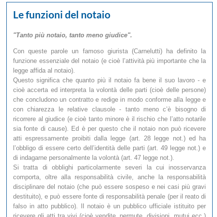
Le funzioni del notaio
"Tanto più notaio, tanto meno giudice".
Con queste parole un famoso giurista (Carnelutti) ha definito la
funzione essenziale del notaio (e cioè l’attività più importante che la
legge affida al notaio).
Questo significa che quanto più il notaio fa bene il suo lavoro - e
cioè accerta ed interpreta la volontà delle parti (cioè delle persone)
che concludono un contratto e redige in modo conforme alla legge e
con chiarezza le relative clausole - tanto meno c’è bisogno di
ricorrere al giudice (e cioè tanto minore è il rischio che l’atto notarile
sia fonte di cause). Ed è per questo che il notaio non può ricevere
atti espressamente proibiti dalla legge (art. 28 legge not.) ed ha
l’obbligo di essere certo dell’identità delle parti (art. 49 legge not.) e
di indagarne personalmente la volontà (art. 47 legge not.).
Si tratta di obblighi particolarmente severi la cui inosservanza
comporta, oltre alla responsabilità civile, anche la responsabilità
disciplinare del notaio (che può essere sospeso e nei casi più gravi
destituito), e può essere fonte di responsabilità penale (per il reato di
falso in atto pubblico). Il notaio è un pubblico ufficiale istituito per
ricevere gli atti tra vivi (cioè vendite, permute, divisioni, mutui ecc.)