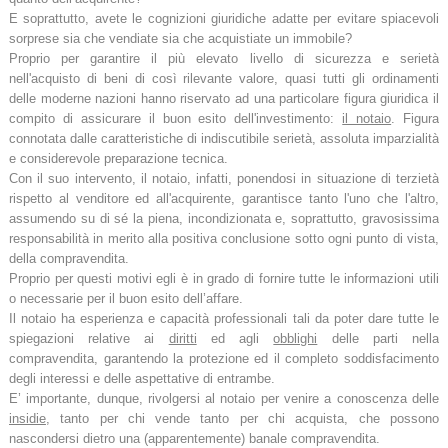
E soprattutto, avete le cognizioni giuridiche adatte per evitare spiacevoli
sorprese sia che vendiate sia che acquistiate un immobile?
Proprio per garantire il più elevato livello di sicurezza e serietà
nell'acquisto di beni di così rilevante valore, quasi tutti gli ordinamenti
delle moderne nazioni hanno riservato ad una particolare figura giuridica il
compito di assicurare il buon esito dell'investimento:
il notaio
. Figura
connotata dalle caratteristiche di indiscutibile serietà, assoluta imparzialità
e considerevole preparazione tecnica.
Con il suo intervento, il notaio, infatti, ponendosi in situazione di terzietà
rispetto al venditore ed all'acquirente, garantisce tanto l'uno che l'altro,
assumendo su di sé la piena, incondizionata e, soprattutto, gravosissima
responsabilità in merito alla positiva conclusione sotto ogni punto di vista,
della compravendita.
Proprio per questi motivi egli è in grado di fornire tutte le informazioni utili
o necessarie per il buon esito dell’affare.
Il notaio ha esperienza e capacità professionali tali da poter dare tutte le
spiegazioni relative ai
diritti
ed agli
obblighi
delle parti nella
compravendita, garantendo la protezione ed il completo soddisfacimento
degli interessi e delle aspettative di entrambe.
E’ importante, dunque, rivolgersi al notaio per venire a conoscenza delle
insidie
, tanto per chi vende tanto per chi acquista, che possono
nascondersi dietro una (apparentemente) banale compravendita.