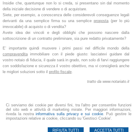
Insidie che, quantunque non lo si creda, si presentano sin dal momento
della iniziale decisione di vendere o di acquistare.
Siete, per esempio, a conoscenza delle considerevoli conseguenze legali
derivanti da una semplice firma su una semplice
proposta
(per lo più
irrevocabile) di acquisto o di vendita?
Avete idea dei vincoli e degli obblighi che possono nascere dalla
sottoscrizione di un contratto preliminare, sia pure redatto privatamente?
E’ importante quindi muovere i primi passi nel difficile mondo della
compravendita
immobiliare con il piede giusto: lasciatevi guidare dal
vostro notaio di fiducia, il quale sarà in grado, non solo di farvi raggiungere
con soddisfazione e sicurezza il vostro obiettivo, ma vi consiglierà anche
le migliori soluzioni sotto il
profilo fiscale
.
tratto da www.notariato.it
Ci serviamo dei cookie per diversi fini, tra l'altro per consentire funzioni
del sito web e attività di marketing mirate. Per maggiori informazioni,
riveda la nostra
informativa sulla privacy e sui cookie
. Può gestire le
ASSOCIAZIONE NOTAI BIANCHINI
impostazioni relative ai cookie, cliccando su 'Gestisci Cookie'.
GALLERIA LEON BIANCO 14/C -
SAN DONA' DI PIAVE
,
VE
CANNAREGIO 2143 (CAMPO DELLA MADDALENA) - VENEZIA, VE
RIFIUTA TUTTI
ACCETTA TUTTI