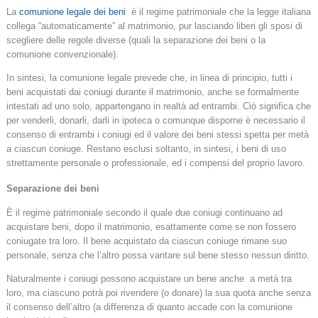
La
comunione legale dei beni
è il regime patrimoniale che la legge italiana
collega “automaticamente” al matrimonio, pur lasciando liberi gli sposi di
scegliere delle regole diverse (quali la separazione dei beni o la
comunione convenzionale).
In sintesi, la comunione legale prevede che, in linea di principio, tutti i
beni acquistati dai coniugi durante il matrimonio, anche se formalmente
intestati ad uno solo, appartengano in realtà ad entrambi. Ciò significa che
per venderli, donarli, darli in ipoteca o comunque disporne è necessario il
consenso di entrambi i coniugi ed il valore dei beni stessi spetta per metà
a ciascun coniuge. Restano esclusi soltanto, in sintesi, i beni di uso
strettamente personale o professionale, ed i compensi del proprio lavoro.
Separazione dei beni
È il regime patrimoniale secondo il quale due coniugi continuano ad
acquistare beni, dopo il matrimonio, esattamente come se non fossero
coniugate tra loro. Il bene acquistato da ciascun coniuge rimane suo
personale, senza che l’altro possa vantare sul bene stesso nessun diritto.
Naturalmente i coniugi possono acquistare un bene anche a metà tra
loro, ma ciascuno potrà poi rivendere (o donare) la sua quota anche senza
il consenso dell’altro (a differenza di quanto accade con la comunione