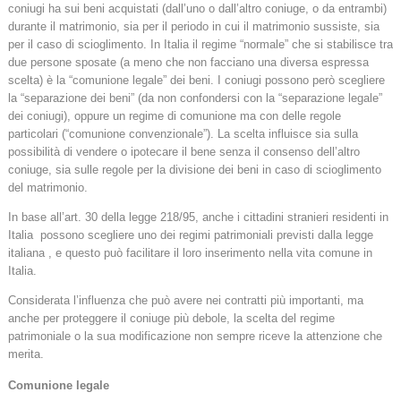
coniugi ha sui beni acquistati (dall’uno o dall’altro coniuge, o da entrambi)
durante il matrimonio, sia per il periodo in cui il matrimonio sussiste, sia
per il caso di scioglimento. In Italia il regime “normale” che si stabilisce tra
due persone sposate (a meno che non facciano una diversa espressa
scelta) è la “comunione legale” dei beni. I coniugi possono però scegliere
la “separazione dei beni” (da non confondersi con la “separazione legale”
dei coniugi), oppure un regime di comunione ma con delle regole
particolari (“comunione convenzionale”). La scelta influisce sia sulla
possibilità di vendere o ipotecare il bene senza il consenso dell’altro
coniuge, sia sulle regole per la divisione dei beni in caso di scioglimento
del matrimonio.
In base all’art. 30 della legge 218/95, anche i cittadini stranieri residenti in
Italia possono scegliere uno dei regimi patrimoniali previsti dalla legge
italiana , e questo può facilitare il loro inserimento nella vita comune in
Italia.
Considerata l’influenza che può avere nei contratti più importanti, ma
anche per proteggere il coniuge più debole, la scelta del regime
patrimoniale o la sua modificazione non sempre riceve la attenzione che
merita.
Comunione legale