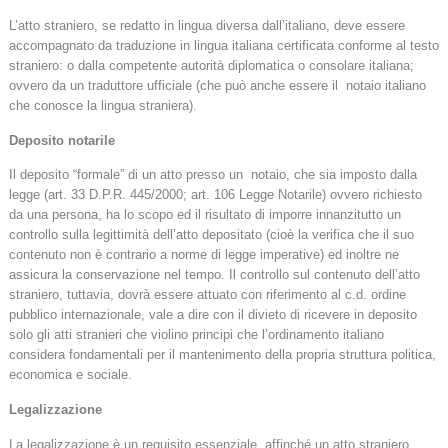
L’atto straniero, se redatto in lingua diversa dall’italiano, deve essere
accompagnato da traduzione in lingua italiana certificata conforme al testo
straniero: o dalla competente autorità diplomatica o consolare italiana;
ovvero da un traduttore ufficiale (che può anche essere il notaio italiano
che conosce la lingua straniera).
Deposito notarile
Il deposito “formale” di un atto presso un notaio, che sia imposto dalla
legge (art. 33 D.P.R. 445/2000; art. 106 Legge Notarile) ovvero richiesto
da una persona, ha lo scopo ed il risultato di imporre innanzitutto un
controllo sulla legittimità dell’atto depositato (cioè la verifica che il suo
contenuto non è contrario a norme di legge imperative) ed inoltre ne
assicura la conservazione nel tempo. Il controllo sul contenuto dell’atto
straniero, tuttavia, dovrà essere attuato con riferimento al c.d. ordine
pubblico internazionale, vale a dire con il divieto di ricevere in deposito
solo gli atti stranieri che violino principi che l’ordinamento italiano
considera fondamentali per il mantenimento della propria struttura politica,
economica e sociale.
Legalizzazione
La legalizzazione è un requisito essenziale affinché un atto straniero