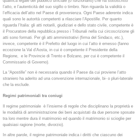
qualifica legale del pubblico ufficiale (o funzionario) che ha sottoscritto
l’atto, e l’autenticità del suo sigillo o timbro. Non riguarda la validità o
l’efficacia dell’atto nel Paese di provenienza. Ogni Paese aderente indica
quali sono le autorità competenti a rilasciare l’Apostille. Per quanto
riguarda l’Italia: gli atti notarili, giudiziari e dello stato civile, competente è
il Procuratore della repubblica presso i Tribunali nella cui circoscrizione gli
atti sono formati. Per gli atti amministrativi (firma del Sindaco, etc.),
invece, competente è il Prefetto del luogo in cui l’atto è emesso (fanno
eccezione la Val d’Aosta, in cui è competente il Presidente della
Regione, e le Provincie di Trento e Bolzano, per cui è competente il
Commissario di Governo).
La “Apostille” non è necessaria quando il Paese da cui proviene l’atto
straniero ha aderito ad una convenzione internazionale, bi- o pluri-laterale
che la esclude.
Regimi patrimoniali tra coniugi
Il regime patrimoniale è l’insieme di regole che disciplinano la proprietà e
le modalità di amministrazione dei beni acquistati da due persone sposate
tra loro mentre dura il matrimonio ed quando il matrimonio si scioglie per
qualsiasi ragione (morte, divorzio).
In altre parole, il regime patrimoniale indica i diritti che ciascuno dei